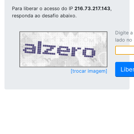
Para liberar o acesso
do IP
216.73.217.143
,
responda ao desafio abaixo.
Digite 
lado no
[trocar imagem]